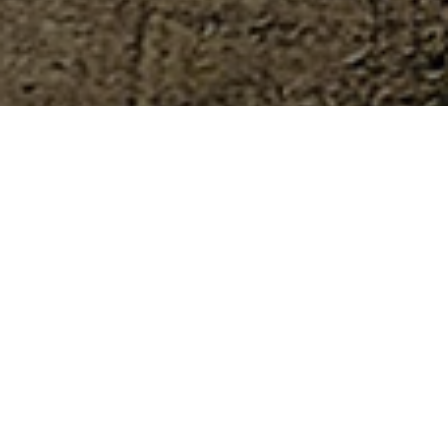
Basvurular 7-18 Nisan tarihleri arasında online
olarak gerçekleşmiştir.
×
Hakkında
Bu proje ile lisansüstü araştırmacılarda biyolojik çeşitliliğin
korunması, sürdürülebilir tüketim ve üretime ilişkin mevcut en iyi